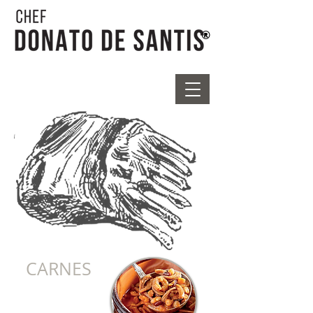
®
CARNES